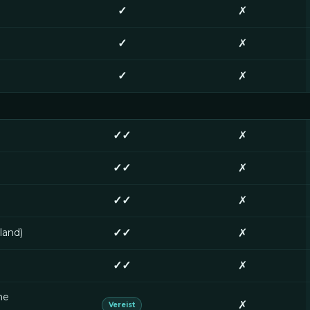
✓
✗
✓
✗
✓
✗
✓✓
✗
✓✓
✗
✓✓
✗
 land)
✓✓
✗
✓✓
✗
ne
✗
Vereist