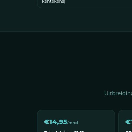
kentekens)
Uitbreidin
€14,95
€
/mnd