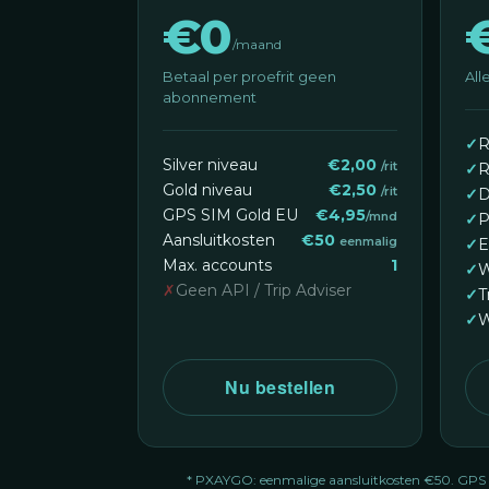
€0
/maand
Betaal per proefrit geen
All
abonnement
✓
R
Silver niveau
€2,00
/rit
✓
R
Gold niveau
€2,50
/rit
✓
D
GPS SIM Gold EU
€4,95
/mnd
✓
P
Aansluitkosten
€50
eenmalig
✓
E
Max. accounts
1
✓
W
✗
Geen API / Trip Adviser
✓
T
✓
W
Nu bestellen
* PXAYGO: eenmalige aansluitkosten €50. GPS S