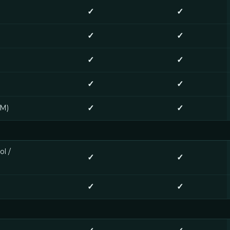
✓
✓
✓
✓
✓
✓
✓
✓
RM)
✓
✓
ol /
✓
✓
✓
✓