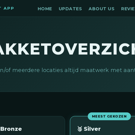
T APP
HOME
UPDATES
ABOUT US
REVI
AKKETOVERZIC
n/of meerdere locaties altijd maatwerk met aant
MEEST GEKOZEN
 Bronze
🥈 Silver