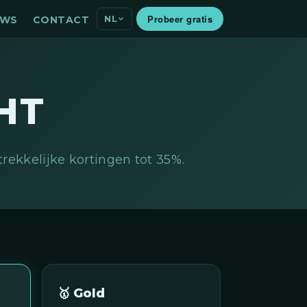
Probeer gratis
NL
EWS
CONTACT
HT
rekkelijke kortingen tot 35%.
🥇 Gold