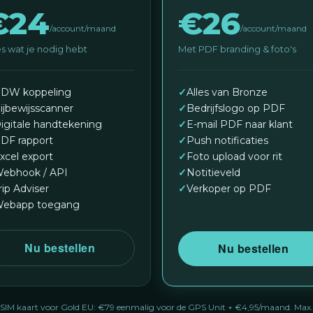
€24
€26
/account/maand
/account/maand
es wat je nodig hebt
Met PDF branding & foto's
DW koppeling
✓
Alles van Bronze
ijbewijsscanner
✓
Bedrijfslogo op PDF
igitale handtekening
✓
E-mail PDF naar klant
DF rapport
✓
Push notificaties
xcel export
✓
Foto upload voor rit
ebhook / API
✓
Notitieveld
rip Adviser
✓
Verkoper op PDF
ebapp toegang
Nu bestellen
Nu bestellen
IM kaart voor Gold EU: €79 eenmalig voor de GPS Unit + €4,95/maand. Max. 1 