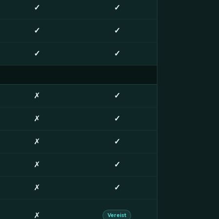
✓
✓
✓
✓
✓
✓
✗
✓
✗
✓
✗
✓
✗
✓
✗
✓
✗
Vereist