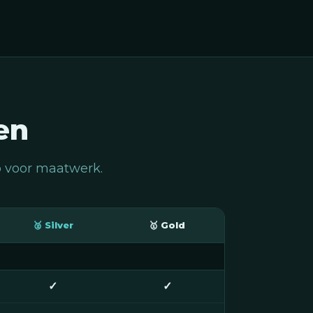
en
p voor maatwerk.
🥈 Silver
🥇 Gold
✓
✓