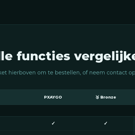
lle functies vergelijk
ket hierboven om te bestellen, of neem contact o
PXAYGO
🥉 Bronze
✓
✓