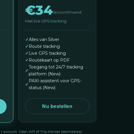
€34
/account/maand
Met live GPS tracking
✓
Alles van Silver
✓
Route tracking
✓
Live GPS tracking
✓
Routekaart op PDF
Toegang tot 24/7 tracking
✓
platform (New)
PAXI-assistent voor GPS-
✓
status (New)
Nu bestellen
account. Geen API of Trip Adviser beschikbaar.