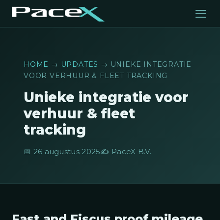
HOME
→
UPDATES
→ UNIEKE INTEGRATIE
VOOR VERHUUR & FLEET TRACKING
Unieke integratie voor
verhuur & fleet
tracking
📅 26 augustus 2025
✍️ PaceX B.V.
Fast and Fiscus proof mileage