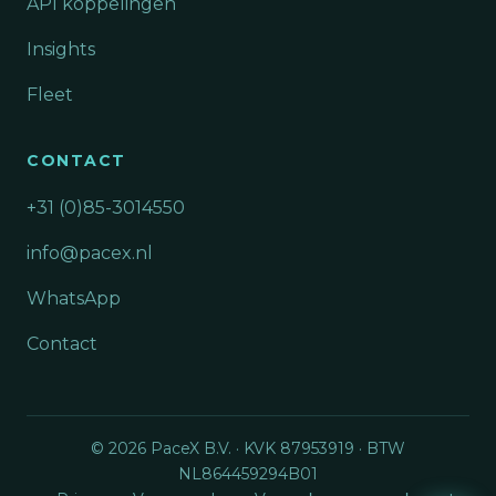
API koppelingen
Insights
Fleet
CONTACT
+31 (0)85-3014550
info@pacex.nl
WhatsApp
Contact
© 2026 PaceX B.V. · KVK 87953919 · BTW
NL864459294B01