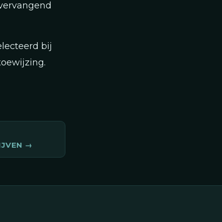
"vervangend
lecteerd bij
oewijzing.
IJVEN