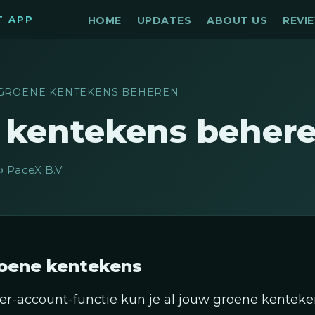
T APP
HOME
UPDATES
ABOUT US
REVI
GROENE KENTEKENS BEHEREN
 kentekens beher
️ PaceX B.V.
oene kentekens
r-account-functie kun je al jouw groene kenteke