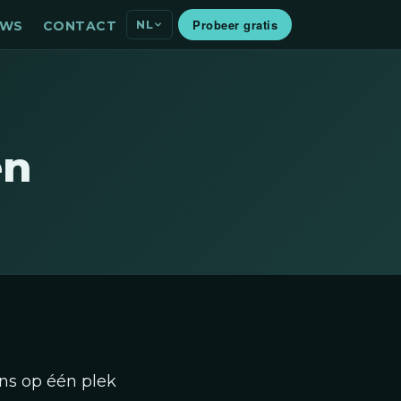
Probeer gratis
NL
EWS
CONTACT
en
ns op één plek