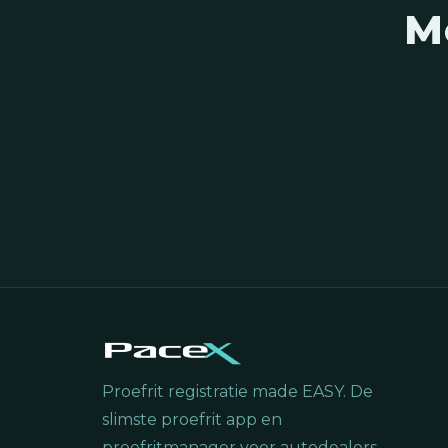
M
Proefrit registratie made EASY. De
slimste proefrit app en
proefritmanager voor autodealers