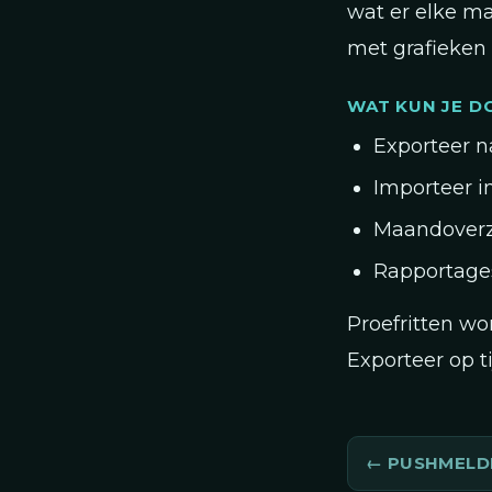
wat er elke m
met grafieken 
WAT KUN JE D
Exporteer n
Importeer i
Maandoverz
Rapportages
Proefritten w
Exporteer op t
PUSHMELD