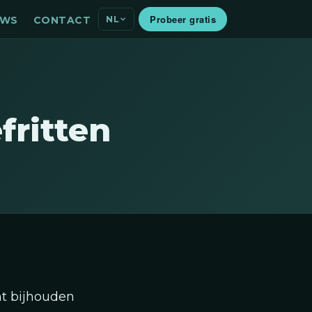
Probeer gratis
NL
EWS
CONTACT
fritten
unt bijhouden