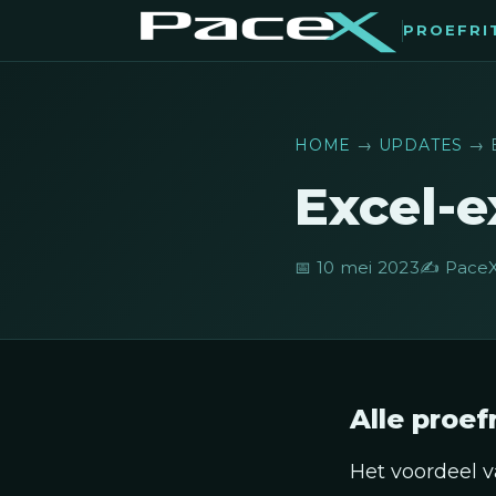
PROEFRI
HOME
→
UPDATES
→ 
Excel-e
📅 10 mei 2023
✍️ PaceX
Alle proef
Het voordeel v