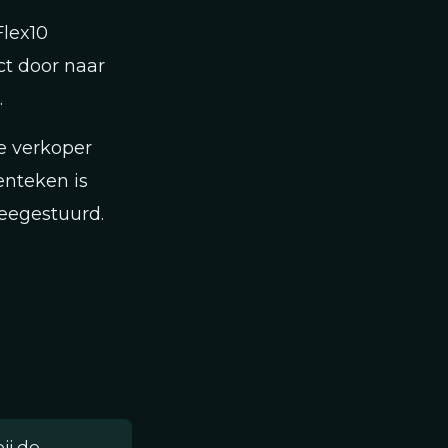
Flex10
ct door naar
.
de verkoper
enteken is
eegestuurd.
ij de