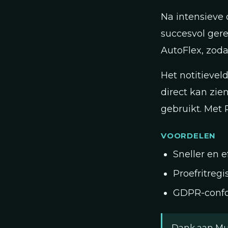
Na intensieve
succesvol gere
AutoFlex, zoda
Het notitievel
direct kan zie
gebruikt. Met
VOORDELEN
Sneller en e
Proefritregi
GDPR-confo
Dank aan Mus