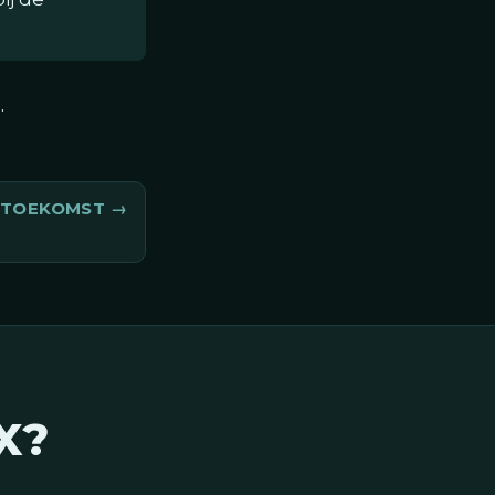
p
.
E TOEKOMST
X?