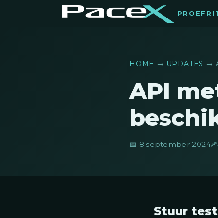
PROEFRI
HOME
→
UPDATES
→ 
API me
beschi
📅 8 september 2024
✍
Stuur test