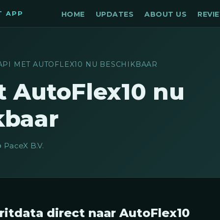
T APP
HOME
UPDATES
ABOUT US
REVI
API MET AUTOFLEX10 NU BESCHIKBAAR
t AutoFlex10 nu
kbaar
️ PaceX B.V.
ritdata direct naar AutoFlex10