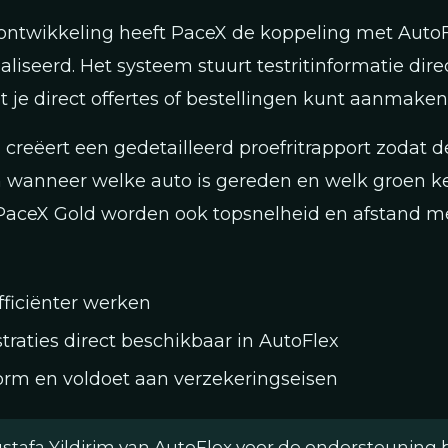
 ontwikkeling heeft PaceX de koppeling met Auto
aliseerd. Het systeem stuurt testritinformatie dire
t je direct offertes of bestellingen kunt aanmaken
d creëert een gedetailleerd proefritrapport zodat 
n wanneer welke auto is gereden en welk groen k
 PaceX Gold worden ook topsnelheid en afstand m
fficiënter werken
straties direct beschikbaar in AutoFlex
rm en voldoet aan verzekeringseisen
tafa Yildirim van AutoFlex voor de ondersteuning b